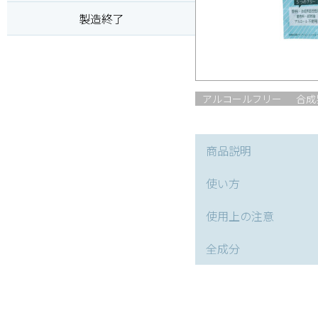
製造終了
アルコールフリー
合成
商品説明
使い方
使用上の注意
全成分