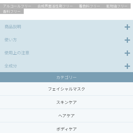
アルコールフリー
合成界面活性剤フリー
着色料フリー
鉱物油フリー
香料フリー
商品説明
使い方
使用上の注意
全成分
カテゴリー
フェイシャルマスク
スキンケア
ヘアケア
ボディケア